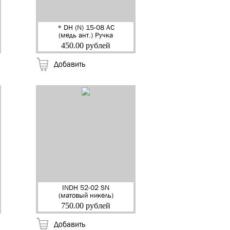
* DH (N) 15-08 AC
(медь ант.) Ручка
дверная "Амелия"
450.00 рублей
"RENZ" (20)
Добавить
INDH 52-02 SN
(матовый никель)
Ручка дверная на
750.00 рублей
квадр.накладке
"Неаполь" "RENZ" (20)
Добавить