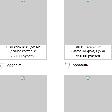
* DH 622-16 OB/WH-P
КВ DH 96-02 SC
(бронза состар. с
(матовый хром) Ручка
керамикой) Ручка
дверная на
750.00 рублей
950.00 рублей
дверная "Скарлет"
квадр.накладке
"RENZ" (20)
"Арона" "RENZ" (20)
Добавить
Добавить