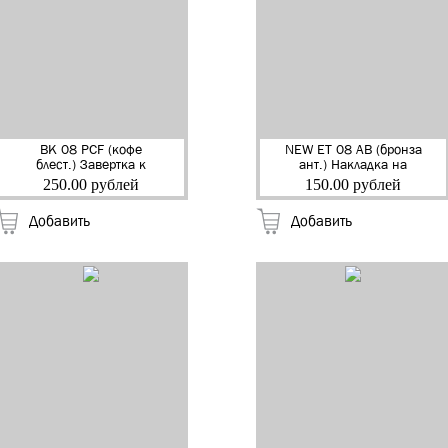
BK 08 PCF (кофе
NEW ET 08 AB (бронза
блест.) Завертка к
ант.) Накладка на
ручкам "RENZ"
цилиндр "RENZ"
250.00 рублей
150.00 рублей
(12/120)
Добавить
Добавить