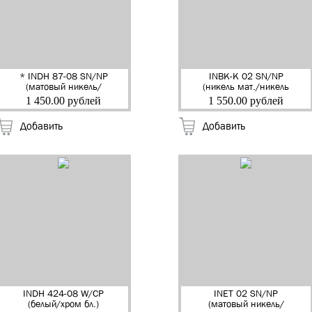
* INDH 87-08 SN/NP
INBK-K 02 SN/NP
(матовый никель/
(никель мат./никель
никель блест.) Ручка
блестящий) Завертка
1 450.00 рублей
1 550.00 рублей
дверная "Гарсия"
квадр. с ключом
"RENZ" (20)
"RENZ"
Добавить
Добавить
INDH 424-08 W/CP
INET 02 SN/NP
(белый/хром бл.)
(матовый никель/