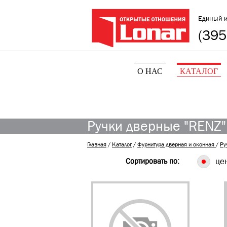
Единый 
(395
О НАС
КАТАЛОГ
Ручки дверные "RENZ"
Главная
/
Каталог
/
Фурнитура дверная и оконная
/
Ру
Сортировать по:
це