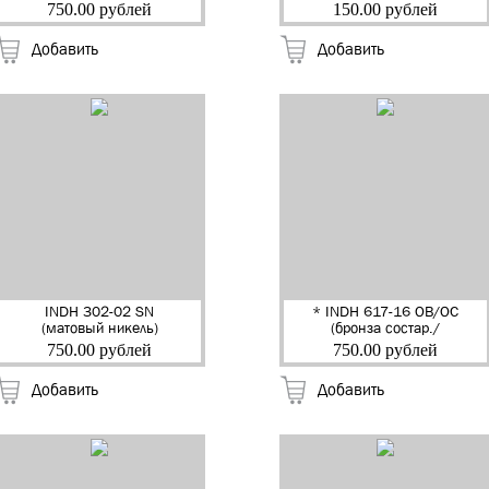
Ручка дверная
никель блест.)
750.00 рублей
150.00 рублей
"Моретти" "RENZ" (20)
Накладка квадр. на
цилиндр "RENZ"
Добавить
Добавить
(10/100)
INDH 302-02 SN
* INDH 617-16 OB/OC
(матовый никель)
(бронза состар./
Ручка дверная на
керам.состар.) Ручка
750.00 рублей
750.00 рублей
квадр.накладке
дверная "Сиракузы"
"Равенна" "RENZ" (20)
"RENZ" (20)
Добавить
Добавить