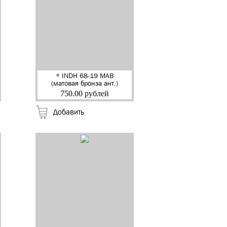
* INDH 68-19 MAB
(матовая бронза ант.)
Ручка дверная на
750.00 рублей
квадр.накладке
"Стелла" "RENZ" (20)
Добавить