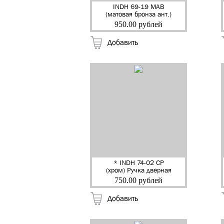
INDH 69-19 MAB
(матовая бронза ант.)
Ручка дверная на
950.00 рублей
квадр.накладке
"Валенсия" "RENZ" (20)
Добавить
* INDH 74-02 CP
(хром) Ручка дверная
на квадр.накладке
750.00 рублей
"Остия" "RENZ" (20)
Добавить