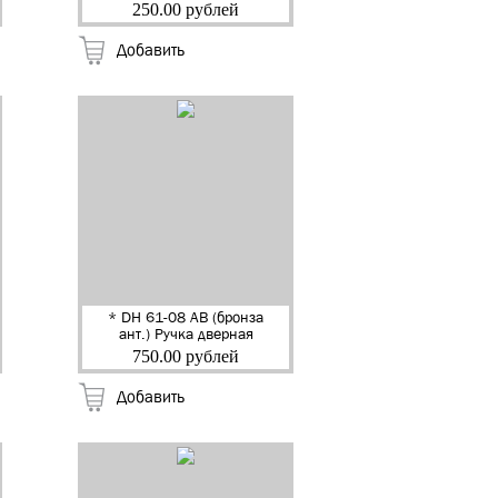
никель блест.)
250.00 рублей
Завертка квадр. к
ручкам "RENZ" (5/100)
Добавить
* DH 61-08 AB (бронза
ант.) Ручка дверная
"Глория" "RENZ" (20)
750.00 рублей
Добавить