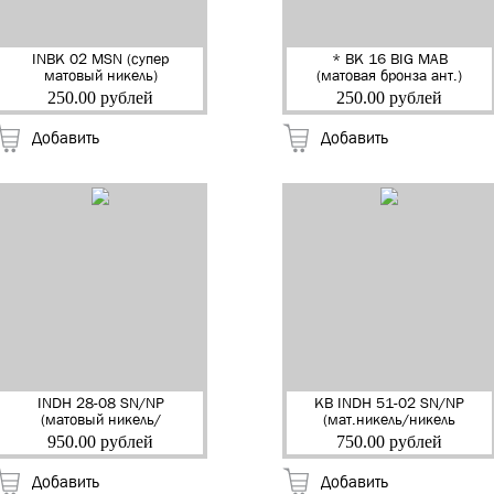
INBK 02 MSN (супер
* BK 16 BIG MAB
матовый никель)
(матовая бронза ант.)
Завертка квадр. к
Завертка к ручкам
250.00 рублей
250.00 рублей
ручкам "RENZ" (5/100)
"RENZ,BIG" (6/60)
Добавить
Добавить
INDH 28-08 SN/NP
КВ INDH 51-02 SN/NP
(матовый никель/
(мат.никель/никель
никель блест.) Ручка
блест.) Ручка дверная
950.00 рублей
750.00 рублей
дверная "Сезар"
на квадр.накладке
"RENZ" (20)
"Милан" "RENZ" (20)
Добавить
Добавить