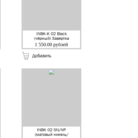
INBK-K 02 Black
(чёрный) Завертка
квадр. с ключом
1 550.00 рублей
"RENZ"
Добавить
INBK 02 SN/NP
(матовый никель/