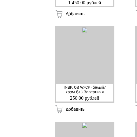
никель бл.) Ручка
1 450.00 рублей
дверная "Фуроре"
"RENZ" (20)
Добавить
INBK 08 W/CP (белый/
хром бл.) Завертка к
ручкам "RENZ"
250.00 рублей
Добавить