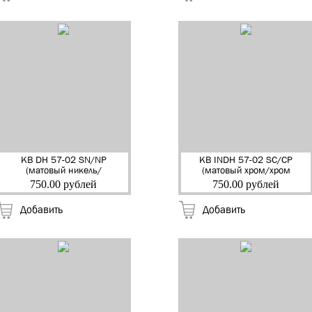
КВ DH 57-02 SN/NP
КВ INDH 57-02 SC/CP
(матовый никель/
(матовый хром/хром
никель бл.) Ручка
блест.) Ручка дверная
750.00 рублей
750.00 рублей
дверная на
на квадр.накладке
квадр.накладке
"Марчелло" "RENZ"(20)
Добавить
Добавить
"Марчелло" "RENZ" (20)