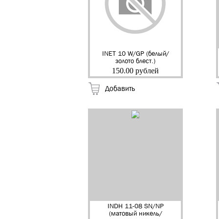
INET 10 W/GP (белый/
золото блест.)
Накладка на цилиндр
150.00 рублей
декоративная "RENZ"
(12/120)
Добавить
INDH 11-08 SN/NP
(матовый никель/