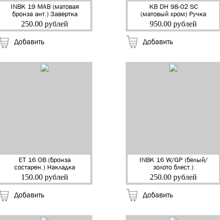
INBK 19 MAB (матовая
КВ DH 98-02 SC
бронза ант.) Завертка
(матовый хром) Ручка
квадр. к ручкам
дверная на
250.00 рублей
950.00 рублей
декоративная "RENZ"
квадр.накладке
(5/100)
"Эннио" "RENZ" (20)
Добавить
Добавить
ET 16 OB (бронза
INBK 16 W/GP (белый/
состарен.) Накладка
золото блест.)
на цилиндр "RENZ"
Завертка к ручкам
150.00 рублей
250.00 рублей
(12/120)
"RENZ" (6/60)
Добавить
Добавить