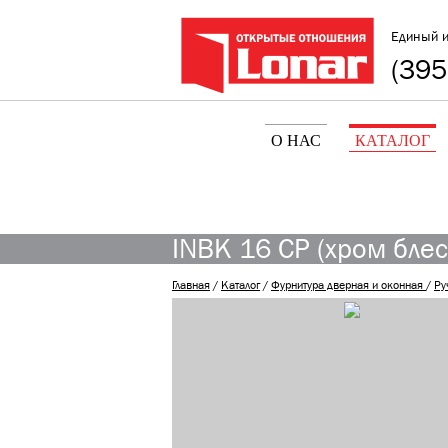
Единый 
(395
О НАС
КАТАЛОГ
INBK 16 CP (хром блес
Главная
/
Каталог
/
Фурнитура дверная и оконная
/
Ру