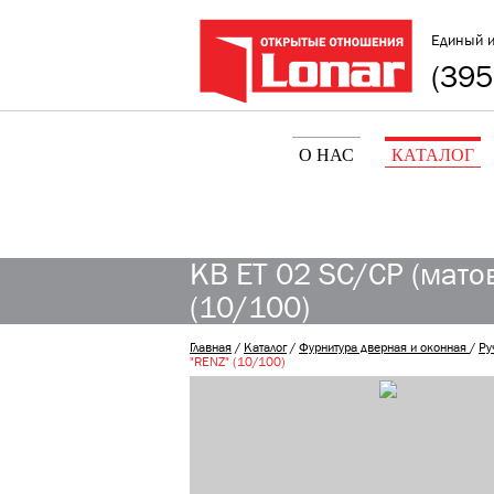
Единый 
(395
О НАС
КАТАЛОГ
KB ET 02 SC/CP (матов
(10/100)
Главная
/
Каталог
/
Фурнитура дверная и оконная
/
Ру
"RENZ" (10/100)