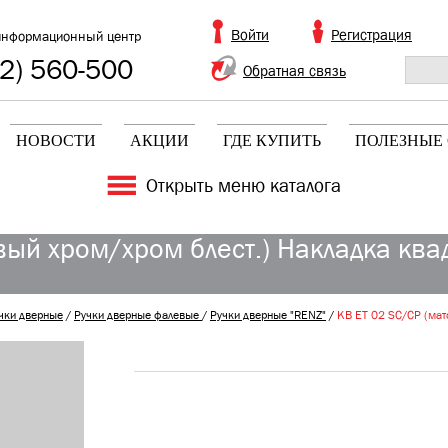
Войти
Регистрация
информационный центр
2) 560-500
Обратная связь
НОВОСТИ
АКЦИИ
ГДЕ КУПИТЬ
ПОЛЕЗНЫЕ 
Открыть меню каталога
ый хром/хром блест.) Накладка квад
чки дверные
/
Ручки дверные фалевые
/
Ручки дверные "RENZ"
/
KB ET 02 SC/CP (мато