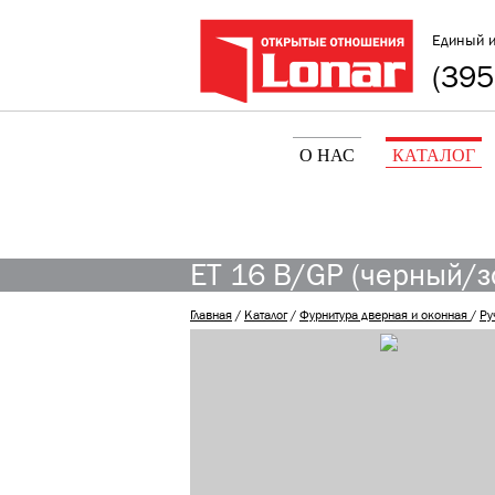
Единый 
(395
О НАС
КАТАЛОГ
ET 16 B/GP (черный/зо
Главная
/
Каталог
/
Фурнитура дверная и оконная
/
Ру