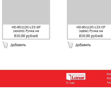
HD-85112C-L23 GP
HD-85112C-L23 СP
(золото) Ручка на
(хром) Ручка на
планке "MARLOK" (20)
планке "MARLOK" (20)
810.00 рублей
810.00 рублей
Добавить
Добавить
Ка
Но
Ак
О нас