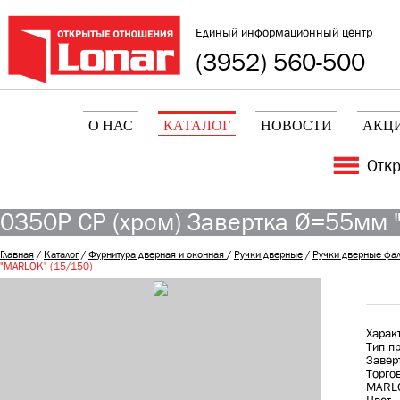
Единый информационный центр
(3952) 560-500
О НАС
КАТАЛОГ
НОВОСТИ
АКЦ
Отк
0350P CP (хром) Завертка Ø=55мм 
Главная
/
Каталог
/
Фурнитура дверная и оконная
/
Ручки дверные
/
Ручки дверные фа
"MARLOK" (15/150)
Харак
Тип п
Завер
Торго
MARL