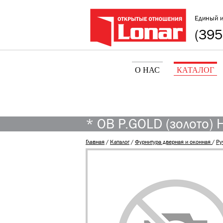
Единый 
(395
О НАС
КАТАЛОГ
* OB P.GOLD (золото) 
Главная
/
Каталог
/
Фурнитура дверная и оконная
/
Ру