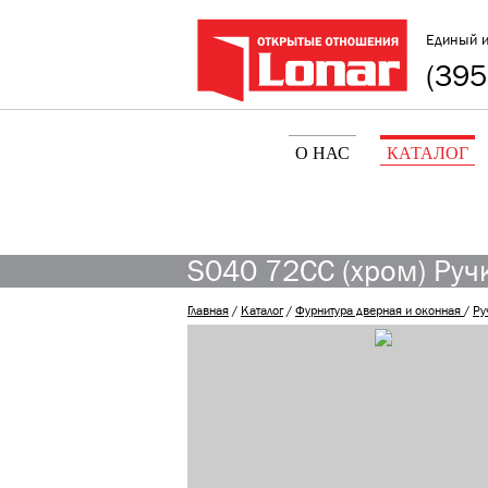
Единый 
(395
О НАС
КАТАЛОГ
S040 72CC (хром) Ручк
Главная
/
Каталог
/
Фурнитура дверная и оконная
/
Ру