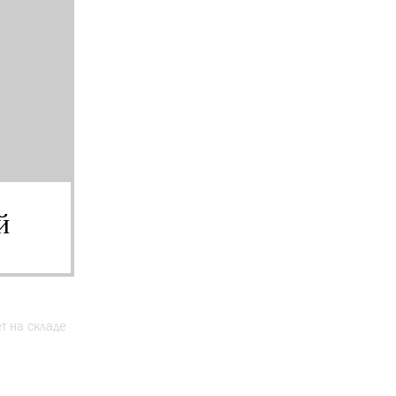
й
ет на складе