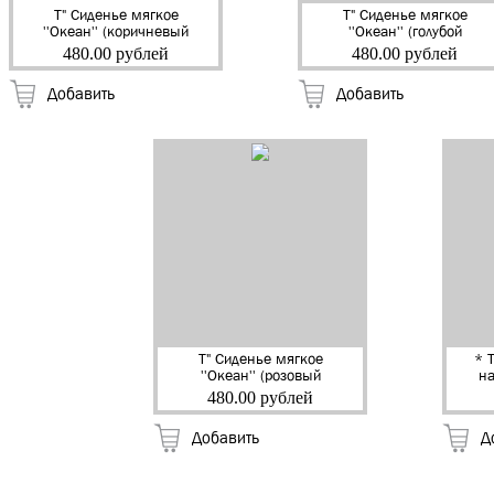
Т" Сиденье мягкое
Т" Сиденье мягкое
''Океан'' (коричневый
''Океан'' (голубой
фотопринт) (17)
ассорти фотопринт)
480.00 рублей
480.00 рублей
(17)
Добавить
Добавить
Т" Сиденье мягкое
* 
''Океан'' (розовый
на
ассорти фотопринт)
м
480.00 рублей
(17)
Добавить
Д