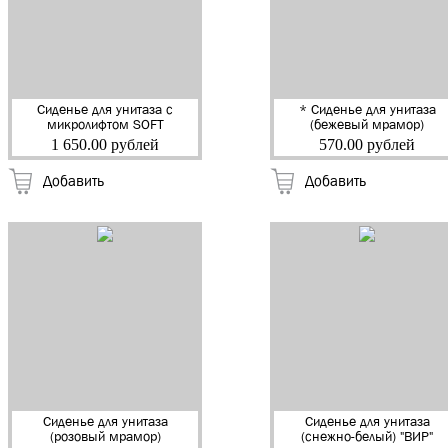
Сиденье для унитаза с
* Сиденье для унитаза
микролифтом SOFT
(бежевый мрамор)
CLOSE 822 "Сантис"
"ВИР" (527) (15)
1 650.00 рублей
570.00 рублей
(10)
Добавить
Добавить
Сиденье для унитаза
Сиденье для унитаза
(розовый мрамор)
(снежно-белый) "ВИР"