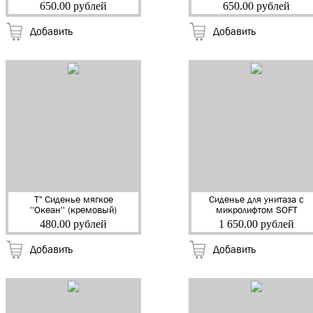
"ВИР" (526) (15)
(522) (15)
650.00 рублей
650.00 рублей
Добавить
Добавить
Т" Сиденье мягкое
Сиденье для унитаза с
''Океан'' (кремовый)
микролифтом SOFT
(17)
CLOSE 868 "Сантис"
480.00 рублей
1 650.00 рублей
(10)
Добавить
Добавить