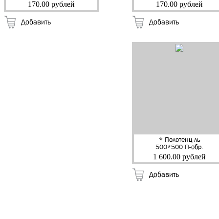
КПС-01-03
КПС-01-04
170.00 рублей
170.00 рублей
Добавить
Добавить
* Полотенц-ль
500*500 П-обр.
нар.резьба 1", без
1 600.00 рублей
крепления "Тера"
Добавить