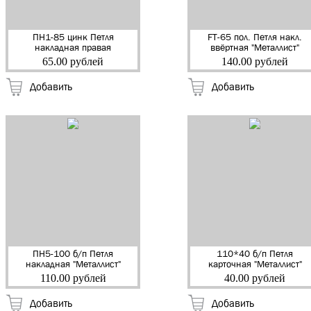
ПН1-85 цинк Петля
FT-65 пол. Петля накл.
накладная правая
ввёртная "Металлист"
"Металлист" (Кунгур)
(Кунгур) (50)
65.00 рублей
140.00 рублей
(100)
Добавить
Добавить
ПН5-100 б/п Петля
110*40 б/п Петля
накладная "Металлист"
карточная "Металлист"
(Кунгур) (50)
(Кунгур) (100)
110.00 рублей
40.00 рублей
Добавить
Добавить