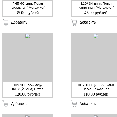
ПН5-60 цинк Петля
120*34 цинк Петля
накладная "Металлист"
карточная "Металлист"
(Кунгур) (150)
(Кунгур) (100)
35.00 рублей
45.00 рублей
Добавить
Добавить
ПНУ-100 полимер/
ПНУ-100 цинк (2,5мм)
цинк (2,5мм) Петля
Петля накладная
накладная (бабочка)
(бабочка) "Металлист"
120.00 рублей
110.00 рублей
"Металлист" (Кунгур)
(Кунгур) (50)
(20)
Добавить
Добавить