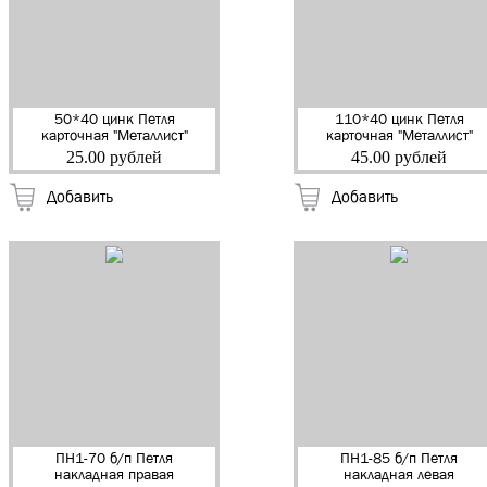
50*40 цинк Петля
110*40 цинк Петля
карточная "Металлист"
карточная "Металлист"
(Кунгур) (300)
(Кунгур) (100)
25.00 рублей
45.00 рублей
Добавить
Добавить
ПН1-70 б/п Петля
ПН1-85 б/п Петля
накладная правая
накладная левая