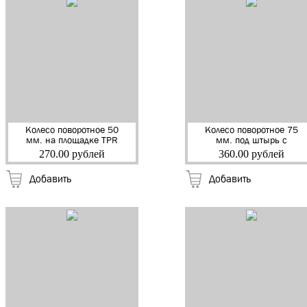
Колесо поворотное 50
Колесо поворотное 75
мм. на площадке TPR
мм. под штырь с
серая резина (40кг)
тормозом TPR серая
270.00 рублей
360.00 рублей
(NF-0079) (0120)
резина (50кг) (NF-
(10423) (130)
0127) (10495) (50)
Добавить
Добавить