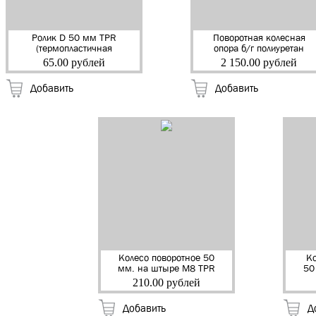
Ролик D 50 мм TPR
Поворотная колесная
(термопластичная
опора б/г полиуретан
серая резина) (35кг)
SCp 80 (460кг)
65.00 рублей
2 150.00 рублей
(104121) (400)
Ø185мм.(104221) (6)
Добавить
Добавить
Колесо поворотное 50
Ко
мм. на штыре М8 TPR
50
серая резина (40кг)
210.00 рублей
(NF-0123) (104950)
об
(150)
Добавить
Д