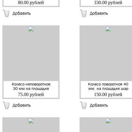
пластик (24кг) (RS 05 )
TPR серая резина
80.00 рублей
330.00 рублей
(CT316) (11283) (203)
(50кг) (NF-0139)
(104115) (70)
Добавить
Добавить
Колесо неповоротное
Колесо поворотное 40
30 мм.на площадке
мм. на площадке шар
TPR серая резина (NF-
TPR серая резина
75.00 рублей
150.00 рублей
05) (12кг) (104113)
(20кг) (104207) (240)
(600)
Добавить
Добавить