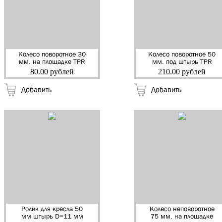
Колесо поворотное 30
Колесо поворотное 50
мм. на площадке TPR
мм. под штырь TPR
серая резина (12кг)
серая резина (40кг)
80.00 рублей
210.00 рублей
(NF-04) (104112) (500)
(NF-0075) (0117)
(10492) (130)
Добавить
Добавить
Ролик для кресла 50
Колесо неповоротное
мм штырь D=11 мм
75 мм. на площадке