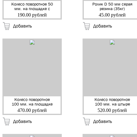
Колесо поворотное 50
Ролик D 50 мм серая
мм. на площадке с
резина (35кг)
тормозом серая
(104407) (300)
190.00 рублей
45.00 рублей
резина (20кг)
(33050B1) (104402)
Добавить
Добавить
(120)
Колесо поворотное
Колесо поворотное
100 мм. на площадке
100 мм. на штыре
TPR серая резина
М12 TPR серая резина
470.00 рублей
520.00 рублей
(60кг) (NF-087) (0122)
(60кг) (NF-0085)
(10490) (40)
(0125) (10494) (40)
Добавить
Добавить