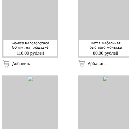
Колесо неповоротное
Петля мебельная
50 мм. на площадке
быстрого монтажа
серая резина (20кг)
104х44 мм (12606)
110.00 рублей
80.00 рублей
(33050F) (FMT50)
(200)
(104400) (150)
Добавить
Добавить