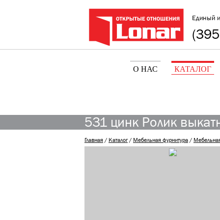
Единый 
(395
О НАС
КАТАЛОГ
531 цинк Ролик выкатн
Главная
/
Каталог
/
Мебельная фурнитура
/
Мебельна