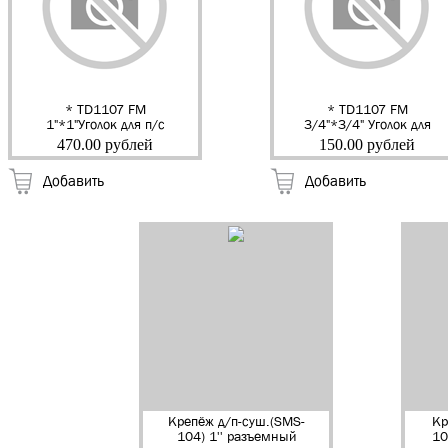
* TD1107 FM
* TD1107 FM
1"*1"Уголок для п/с
3/4"*3/4" Уголок для
п/с
470.00 рублей
150.00 рублей
Добавить
Добавить
Крепёж д/п-суш.(SMS-
Кр
104) 1'' разъемный
10