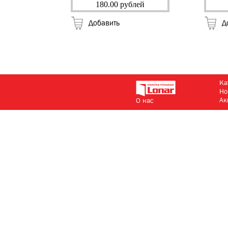
(10/100)
180.00 рублей
Добавить
Д
Ка
Но
Ак
О нас