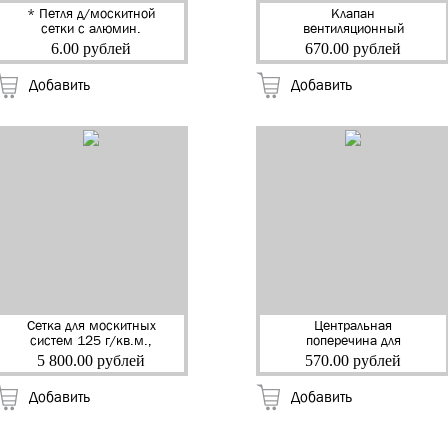
* Петля д/москитной
Клапан
сетки с алюмин.
вентиляционный
стержнем (белый)
оконный приточный
6.00 рублей
670.00 рублей
(100)
DRF с фильтром
"DORF" (10)
Добавить
Добавить
Сетка для москитных
Центральная
систем 125 г/кв.м.,
поперечина для
1,40х30 м. (серый)
москитной сетки без
5 800.00 рублей
570.00 рублей
паза 6 м. (белый) (20)
Добавить
Добавить