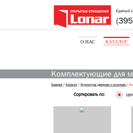
Единый 
(395
О НАС
КАТАЛОГ
Комплектующие для м
Главная
/
Каталог
/
Фурнитура дверная и оконная
/
Ко
Сортировать по:
це