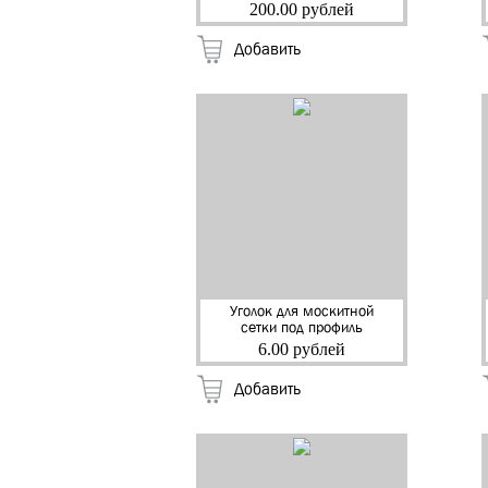
(серый) "Ultima" (20)
200.00 рублей
Добавить
Уголок для москитной
сетки под профиль
0,8/0,9мм,
6.00 рублей
цельнолитный,(АБС)
(белый) (100)
Добавить