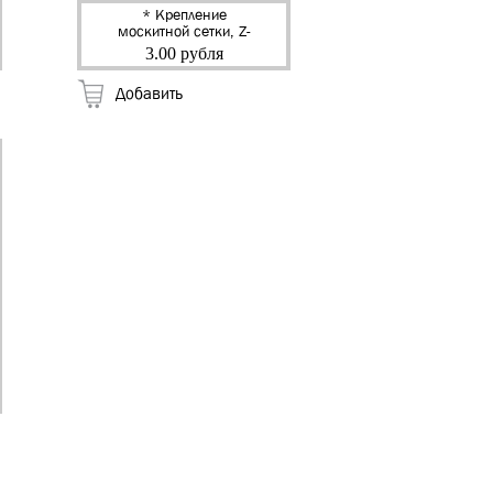
* Крепление
москитной сетки, Z-
образное,верх-низ,
3.00 рубля
ABS (коричневый)
(пара) (100)
Добавить