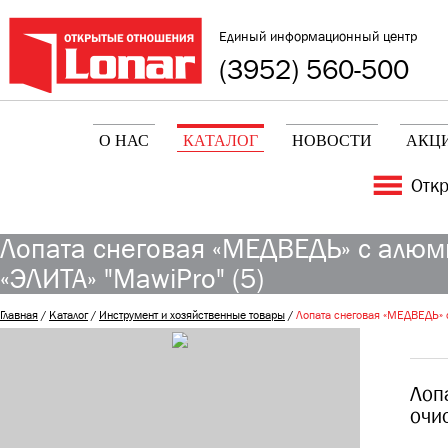
Единый информационный центр
(3952) 560-500
О НАС
КАТАЛОГ
НОВОСТИ
АКЦ
Отк
Лопата снеговая «МЕДВЕДЬ» с алюми
«ЭЛИТА» "MawiPro" (5)
Главная
/
Каталог
/
Инструмент и хозяйственные товары
/
Лопата снеговая «МЕДВЕДЬ» с
Лоп
очи