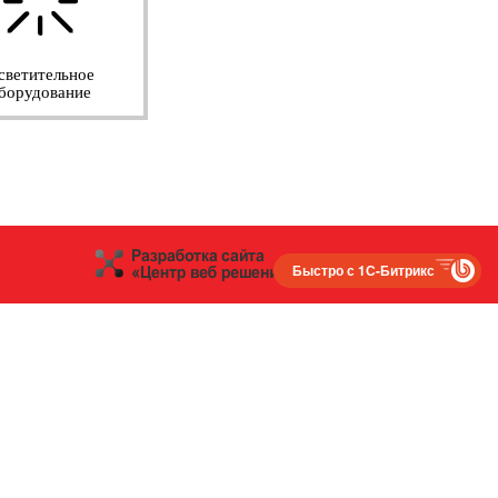
светительное
борудование
Быстро с 1С-Битрикс