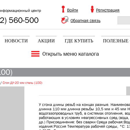
Войти
Регистрация
информационный центр
2) 560-500
Обратная связь
НОВОСТИ
АКЦИИ
ГДЕ КУПИТЬ
ПОЛЕЗНЫЕ 
Открыть меню каталога
100)
/
Сгон ДУ-20 мм сталь (100)
У сгона длины резьб на концах разные. Наименова
длинна 110 мм длинна резьбы 10,5 мм и 45 мм Н
водогазопроводных труб, в системах отопления, во
работающих в условиях неагрессивных сред (вода
др.) Присоединение: без сварки Среда рабочая:Вод
изделия:Россия Температура рабочей среды, °С: 