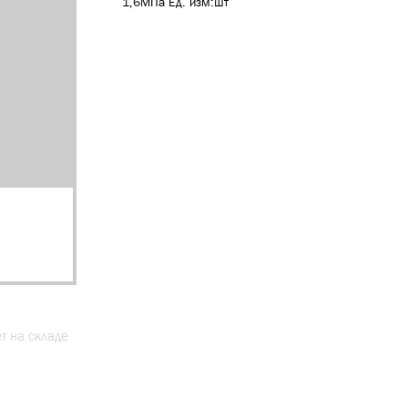
1,6МПа Ед. изм:шт
ет на складе