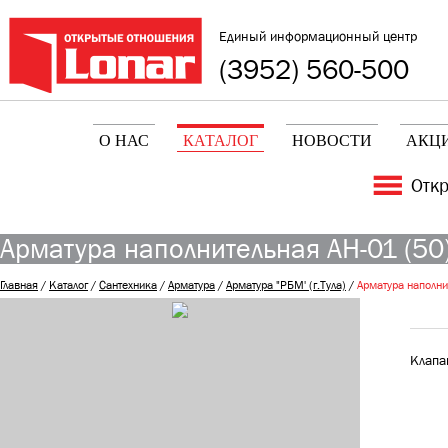
Единый информационный центр
(3952) 560-500
О НАС
КАТАЛОГ
НОВОСТИ
АКЦ
Отк
Арматура наполнительная АН-01 (50
Главная
/
Каталог
/
Сантехника
/
Арматура
/
Арматура "РБМ' (г.Тула)
/
Арматура наполни
Клапа