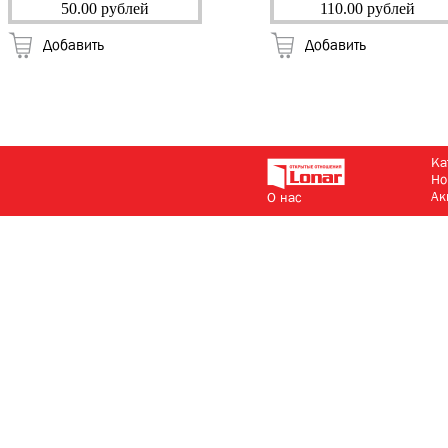
"Zegor"
смесителя) 10 см.
50.00 рублей
110.00 рублей
"Solone"
Добавить
Добавить
Ка
Но
Ак
О нас