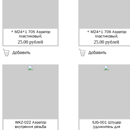
* M24*1 705 Аэратор
* M24*1 706 Аэратор
пластиковый,
пластиковый,
наружная резьба
внутренняя резьба
25.00 рублей
25.00 рублей
"ORTA" (40)
"ORTA" (40)
Добавить
Добавить
WKZ-022 Аэратор
SJG-001 Штуцер
внутрення резьба
(удлинитель для