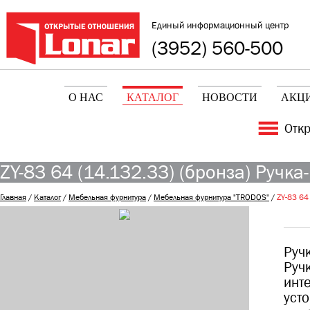
Единый информационный центр
(3952) 560-500
О НАС
КАТАЛОГ
НОВОСТИ
АКЦ
Отк
ZY-83 64 (14.132.33) (бронза) Ручка-
Главная
/
Каталог
/
Мебельная фурнитура
/
Мебельная фурнитура "TRODOS"
/
ZY-83 64 
Руч
Руч
инт
уст