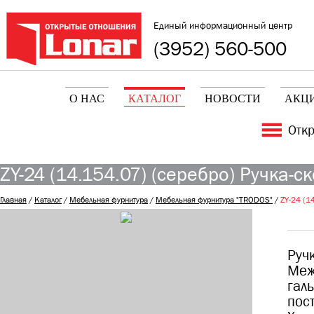
Единый информационный центр
(3952) 560-500
О НАС
КАТАЛОГ
НОВОСТИ
АКЦ
Отк
ZY-24 (14.154.07) (серебро) Ручка-с
Главная
/
Каталог
/
Мебельная фурнитура
/
Мебельная фурнитура "TRODOS"
/
ZY-24 (1
Руч
Меж
гал
пос