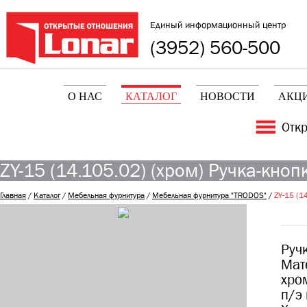
Единый информационный центр
(3952) 560-500
О НАС
КАТАЛОГ
НОВОСТИ
АКЦ
Отк
ZY-15 (14.105.02) (хром) Ручка-кнопк
Главная
/
Каталог
/
Мебельная фурнитура
/
Мебельная фурнитура "TRODOS"
/
ZY-15 (14
Руч
Мат
хро
п/э 