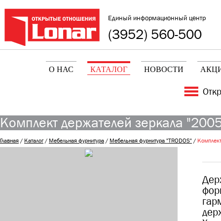
Единый информационный центр
(3952) 560-500
О НАС
КАТАЛОГ
НОВОСТИ
АКЦ
Отк
Комплект держателей зеркала "2005"
Главная
/
Каталог
/
Мебельная фурнитура
/
Мебельная фурнитура "TRODOS"
/
Комплект
Дер
фор
гар
дер