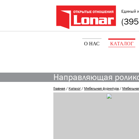
Единый 
(395
О НАС
КАТАЛОГ
Направляющая ролико
Главная
/
Каталог
/
Мебельная фурнитура
/
Мебельная