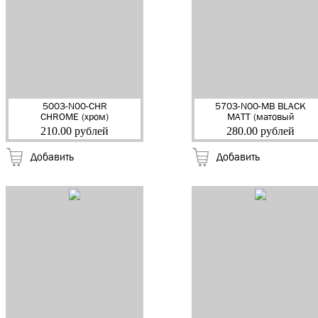
5003-N00-CHR
5703-N00-MB BLACK
CHROME (хром)
MATT (матовый
Крючок мебельный
чёрный) Крючок
210.00 рублей
280.00 рублей
"EDSON" (30)
мебельный, складной
"EDSON" (20)
Добавить
Добавить