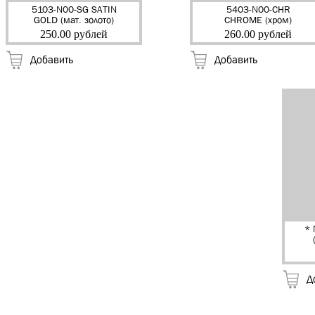
5103-N00-SG SATIN
5403-N00-CHR
GOLD (мат. золото)
CHROME (хром)
Крючок мебельный
Крючок мебельный
250.00 рублей
260.00 рублей
"EDSON" (25)
"EDSON" (25)
Добавить
Добавить
* 
К
Д