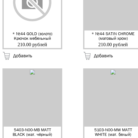
* №44 GOLD (золото)
* №44 SATIN CHROME
Крючок мебельный
(матовый хром)
"EDSON" (20)
Крючок мебельный
210.00 рублей
210.00 рублей
"EDSON" (20)
Добавить
Добавить
5403-N00-MB MATT
5103-N00-MW MATT
BLACK (мат. чёрный)
WHITE (мат. белый)