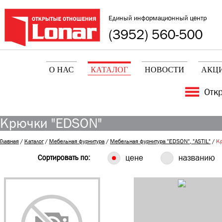
Единый информационный центр
(3952) 560-500
О НАС
КАТАЛОГ
НОВОСТИ
АКЦ
Отк
Крючки "EDSON"
Главная
/
Каталог
/
Мебельная фурнитура
/
Мебельная фурнитура "EDSON", "ASTIL"
/
К
Сортировать по:
цене
названию