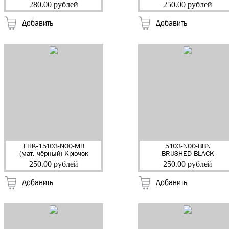
Крючок мебельный
Крючок мебельный
280.00 рублей
250.00 рублей
"EDSON" (25)
"EDSON" (25)
Добавить
Добавить
FHK-15103-N00-MB
5103-N00-BBN
(мат. чёрный) Крючок
BRUSHED BLACK
мебельный "EDSON"
NICKEL (чёрный браш.
250.00 рублей
250.00 рублей
(25)
никель) Крючок
мебельный "EDSON"
Добавить
Добавить
(25)