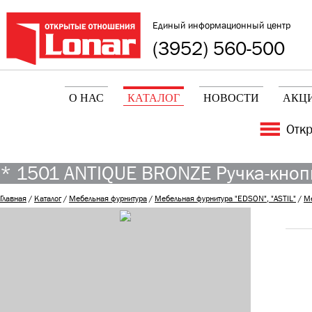
Единый информационный центр
(3952) 560-500
О НАС
КАТАЛОГ
НОВОСТИ
АКЦ
Отк
* 1501 ANTIQUE BRONZE Ручка-кнопк
Главная
/
Каталог
/
Мебельная фурнитура
/
Мебельная фурнитура "EDSON", "ASTIL"
/
М