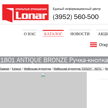
Единый информационный центр
(3952) 560-500
О НАС
КАТАЛОГ
НОВОСТИ
АКЦ
Отк
1801 ANTIQUE BRONZE Ручка-кнопка 
Главная
/
Каталог
/
Мебельная фурнитура
/
Мебельная фурнитура "EDSON", "ASTIL"
/
М