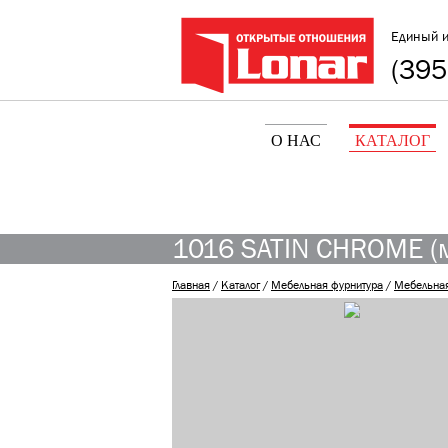
Единый 
(395
О НАС
КАТАЛОГ
1016 SATIN CHROME (м
Главная
/
Каталог
/
Мебельная фурнитура
/
Мебельная