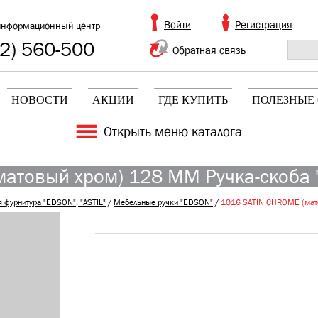
Войти
Регистрация
информационный центр
2) 560-500
Обратная связь
НОВОСТИ
АКЦИИ
ГДЕ КУПИТЬ
ПОЛЕЗНЫЕ 
Открыть меню каталога
атовый хром) 128 ММ Ручка-скоба 
 фурнитура "EDSON", "ASTIL"
/
Мебельные ручки "EDSON"
/
1016 SATIN CHROME (мато