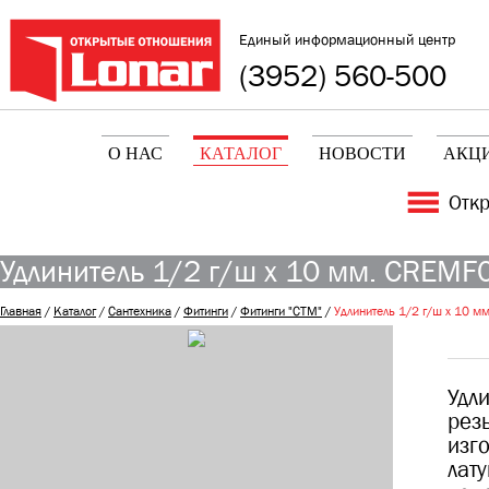
Единый информационный центр
(3952) 560-500
О НАС
КАТАЛОГ
НОВОСТИ
АКЦ
Отк
Удлинитель 1/2 г/ш х 10 мм. CREMF
Главная
/
Каталог
/
Сантехника
/
Фитинги
/
Фитинги "CTM"
/
Удлинитель 1/2 г/ш х 10 
Удл
рез
изг
лат