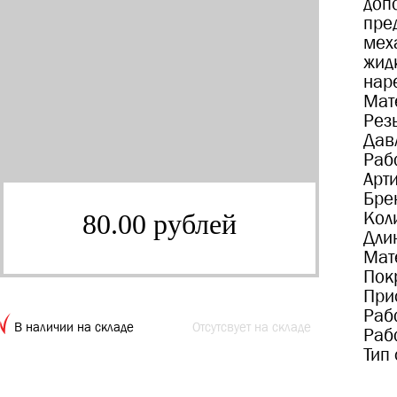
доп
пре
мех
жид
наре
Мат
Рез
Дав
Раб
Арт
Бре
Кол
80.00 рублей
Дли
Мат
Пок
При
Раб
В наличии на складе
Отсутсвует на складе
Раб
Тип