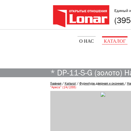
Единый 
(395
О НАС
КАТАЛОГ
* DP-11-S-G (золото) 
Главная
/
Каталог
/
Фурнитура дверная и оконная
/
На
"Apecs" (24/288)