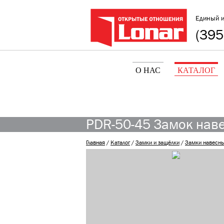
Единый 
(395
О НАС
КАТАЛОГ
PDR-50-45 Замок наве
Главная
/
Каталог
/
Замки и защёлки
/
Замки навесн