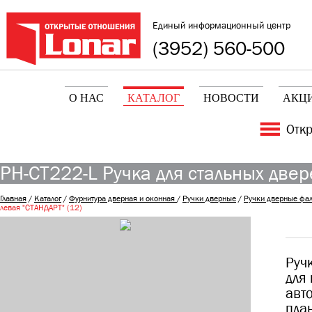
Единый информационный центр
(3952) 560-500
О НАС
КАТАЛОГ
НОВОСТИ
АКЦ
Отк
РН-CT222-L Ручка для стальных двер
Главная
/
Каталог
/
Фурнитура дверная и оконная
/
Ручки дверные
/
Ручки дверные фа
левая "СТАНДАРТ" (12)
Руч
для
авт
пла