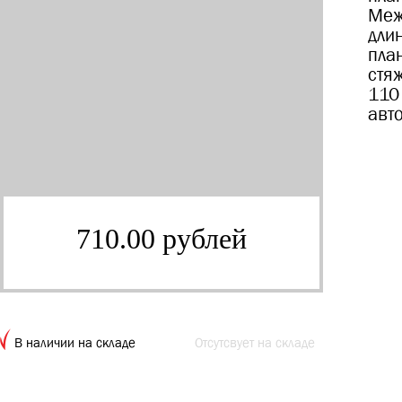
Меж
дли
план
стя
110
авт
710.00 рублей
В наличии на складе
Отсутсвует на складе