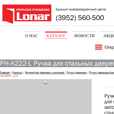
Единый информационный центр
(3952) 560-500
О НАС
КАТАЛОГ
НОВОСТИ
АКЦ
Отк
РН-А222-L Ручка для стальных двере
Главная
/
Каталог
/
Фурнитура дверная и оконная
/
Ручки дверные
/
Ручки дверные фа
"АЛЛЮР" (12)
Руч
для
авт
ста