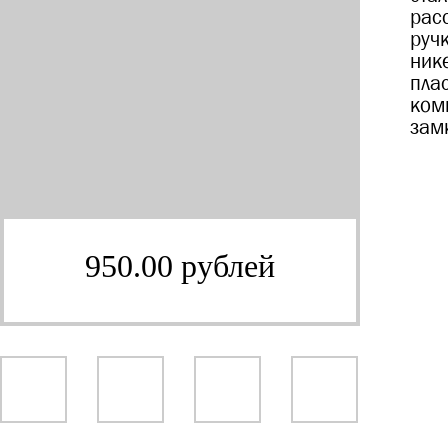
рас
ручк
ник
пла
ком
зам
950.00 рублей