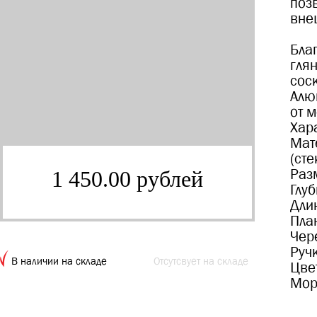
поз
вне
Бла
гля
соск
Алю
от 
Хар
Мат
(сте
Раз
1 450.00 рублей
Глу
Дли
Пла
Чер
Руч
В наличии на складе
Отсутсвует на складе
Цве
Мор