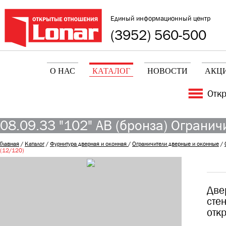
Единый информационный центр
(3952) 560-500
О НАС
КАТАЛОГ
НОВОСТИ
АКЦ
Отк
08.09.33 "102" AB (бронза) Ограни
Главная
/
Каталог
/
Фурнитура дверная и оконная
/
Ограничители дверные и оконные
/
(12/120)
Две
сте
отк