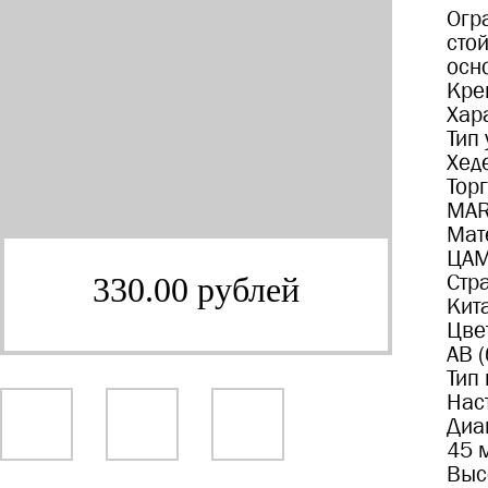
Огр
сто
осн
Кре
Хар
Тип
Хед
Тор
MA
Мат
ЦА
Стр
330.00 рублей
Кит
Цве
AB 
Тип
Нас
Диа
45 
Выс