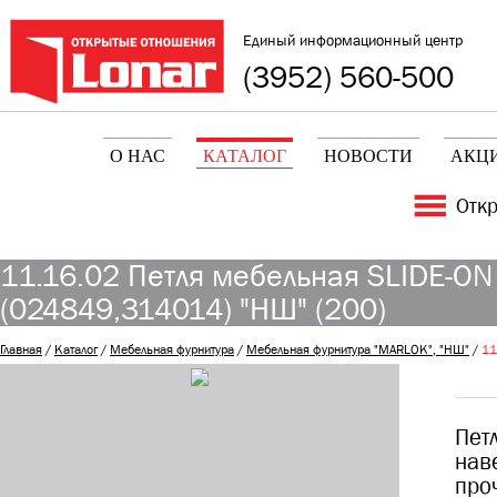
Единый информационный центр
(3952) 560-500
О НАС
КАТАЛОГ
НОВОСТИ
АКЦ
Отк
11.16.02 Петля мебельная SLIDE-ON 
(024849,314014) "НШ" (200)
Главная
/
Каталог
/
Мебельная фурнитура
/
Мебельная фурнитура "MARLOK", "НШ"
/
11
Пет
нав
про