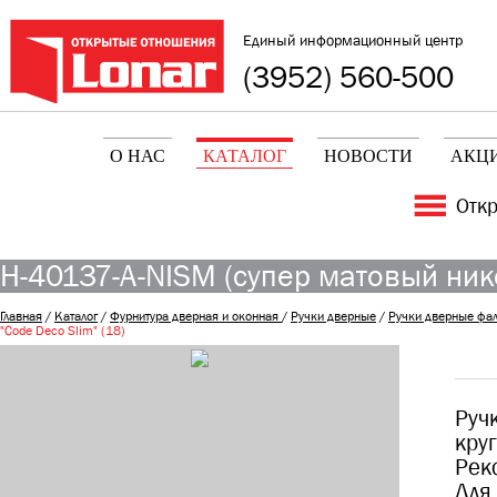
Единый информационный центр
(3952) 560-500
О НАС
КАТАЛОГ
НОВОСТИ
АКЦ
Отк
H-40137-A-NISM (супер матовый нике
Главная
/
Каталог
/
Фурнитура дверная и оконная
/
Ручки дверные
/
Ручки дверные фа
"Code Deco Slim" (18)
Руч
кру
Рек
Для