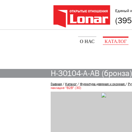
Единый 
(395
О НАС
КАТАЛОГ
H-30104-A-AB (бронза)
Главная
/
Каталог
/
Фурнитура дверная и оконная
/
Ру
накладке "B2B" (30)