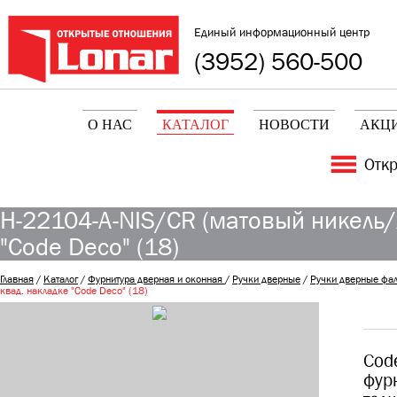
Единый информационный центр
(3952) 560-500
О НАС
КАТАЛОГ
НОВОСТИ
АКЦ
Отк
H-22104-A-NIS/CR (матовый никель/
"Code Deco" (18)
Главная
/
Каталог
/
Фурнитура дверная и оконная
/
Ручки дверные
/
Ручки дверные фа
квад. накладке "Code Deco" (18)
Cod
фур